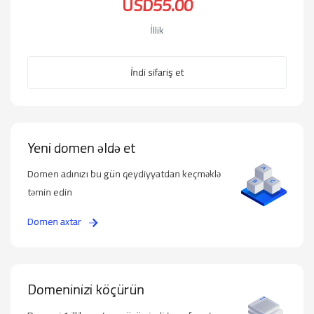
USD55.00
İllik
İndi sifariş et
Yeni domen əldə et
Domen adınızı bu gün qeydiyyatdan keçməklə
təmin edin
Domen axtar
Domeninizi köçürün