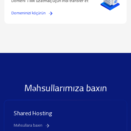
Domeni 1 illik uzatmaq üçün indi transfer et
Domeninizi köçürün
Məhsullarımıza baxın
Shared Hosting
Məhsullara baxın