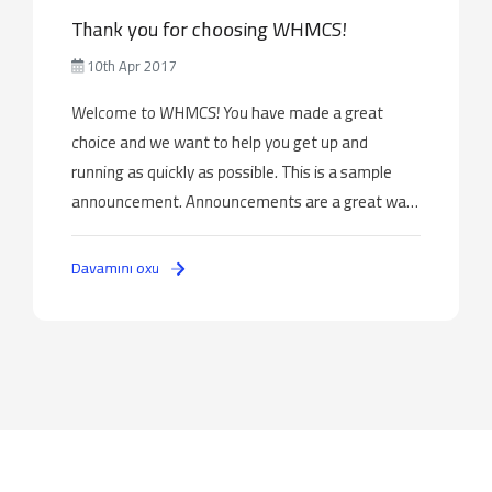
Thank you for choosing WHMCS!
10th Apr 2017
Welcome to WHMCS! You have made a great
choice and we want to help you get up and
running as quickly as possible. This is a sample
announcement. Announcements are a great way
to keep your customers informed about news and
special offers. You can edit or delete this
Davamını oxu
announcement by logging into the admin area
and navigating to Support > ...