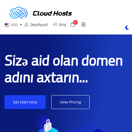
0
Səbət
Qeydiyyat
Giriş
USD
Sizə aid olan domen
adını axtarın...
Get start now
View Pricing